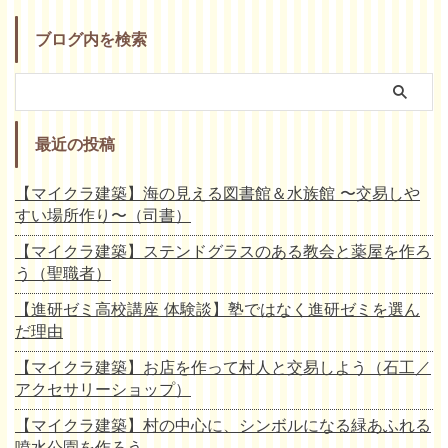
ブログ内を検索
最近の投稿
【マイクラ建築】海の見える図書館＆水族館 〜交易しや
すい場所作り〜（司書）
【マイクラ建築】ステンドグラスのある教会と薬屋を作ろ
う（聖職者）
【進研ゼミ高校講座 体験談】塾ではなく進研ゼミを選ん
だ理由
【マイクラ建築】お店を作って村人と交易しよう（石工／
アクセサリーショップ）
【マイクラ建築】村の中心に、シンボルになる緑あふれる
噴水公園を作ろう