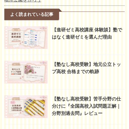
よく読まれている記事
【進研ゼミ高校講座 体験談】塾で
はなく進研ゼミを選んだ理由
【塾なし高校受験】地元公立トッ
プ高校 合格までの軌跡
【塾なし高校受験】苦手分野の仕
分けに『全国高校入試問題正解｜
分野別過去問』レビュー