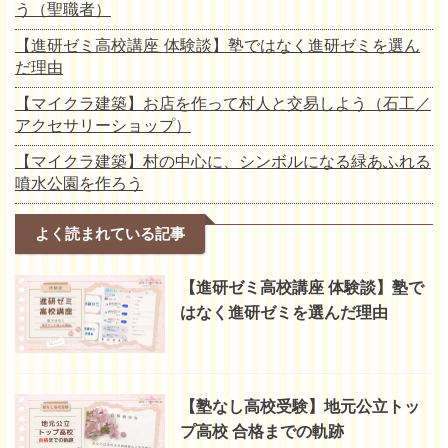
う（聖職者）
【進研ゼミ高校講座 体験談】塾ではなく進研ゼミを選ん
だ理由
【マイクラ建築】お店を作って村人と交易しよう（石工／
アクセサリーショップ）
【マイクラ建築】村の中心に、シンボルになる緑あふれる
噴水公園を作ろう
よく読まれている記事
【進研ゼミ高校講座 体験談】塾で
はなく進研ゼミを選んだ理由
【塾なし高校受験】地元公立トッ
プ高校 合格までの軌跡