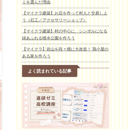
ミを選んだ理由
【マイクラ建築】お店を作って村人と交易しよ
う（石工／アクセサリーショップ）
【マイクラ建築】村の中心に、シンボルになる
緑あふれる噴水公園を作ろう
【マイクラ】岩山を段々畑に大改造！ 鶏小屋の
ある家を作ろう
よく読まれている記事