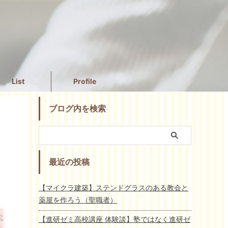
List
Profile
ブログ内を検索
最近の投稿
【マイクラ建築】ステンドグラスのある教会と
薬屋を作ろう（聖職者）
【進研ゼミ高校講座 体験談】塾ではなく進研ゼ