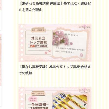
【進研ゼミ高校講座 体験談】塾ではなく進研ゼ
ミを選んだ理由
【塾なし高校受験】地元公立トップ高校 合格ま
での軌跡