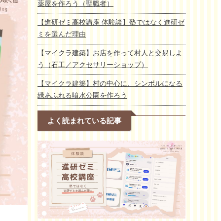
薬屋を作ろう（聖職者）
【進研ゼミ高校講座 体験談】塾ではなく進研ゼ
ミを選んだ理由
【マイクラ建築】お店を作って村人と交易しよ
う（石工／アクセサリーショップ）
【マイクラ建築】村の中心に、シンボルになる
緑あふれる噴水公園を作ろう
よく読まれている記事