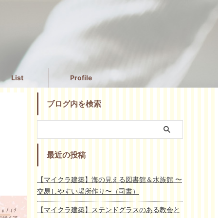
List
Profile
ブログ内を検索
最近の投稿
【マイクラ建築】海の見える図書館＆水族館 〜
交易しやすい場所作り〜（司書）
【マイクラ建築】ステンドグラスのある教会と