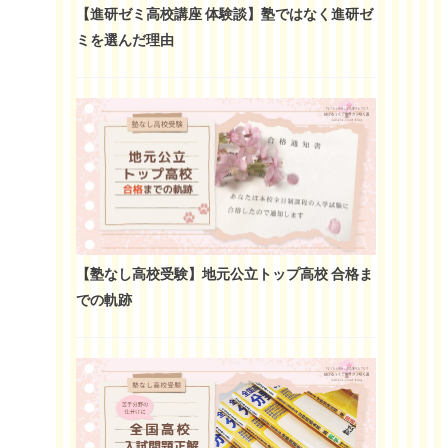
【進研ゼミ高校講座 体験談】塾ではなく進研ゼ
ミを選んだ理由
【塾なし高校受験】地元公立トップ高校 合格ま
での軌跡